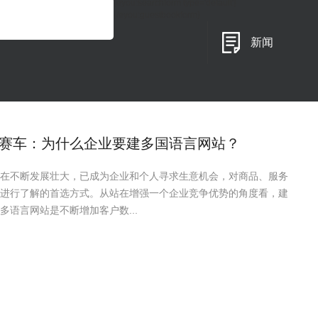
{eyou:searchform type='default'}
{/eyou:guestbookform}
新闻
赛车：为什么企业要建多国语言网站？
在不断发展壮大，已成为企业和个人寻求生意机会，对商品、服务
进行了解的首选方式。从站在增强一个企业竞争优势的角度看，建
多语言网站是不断增加客户数...
赛车：SEO网站的基本术语