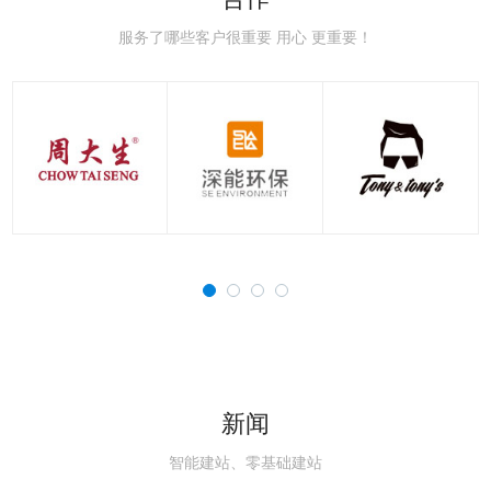
极速赛车：新手赛道常
极速赛车：赛车空气动
极速赛车：赛车刹车系
极速赛车：赛车轮胎知
极速赛车：国内主流赛
极速赛车：职业赛车与
见误区，避开90%的
力学，读懂速度背后的
统科普，稳住极速的核
识点，决定圈速与安全
道详解，车友刷圈打卡
民用跑车的核心区别解
服务了哪些客户很重要 用心 更重要！
新闻
智能建站、零基础建站