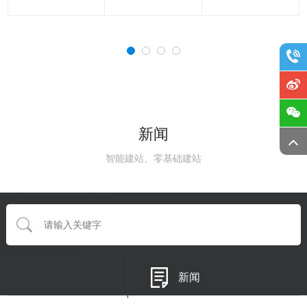
新闻
智能建站、零基础建站
{eyou:searchform type='default'}
{/eyou:guestbookform}
新闻